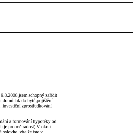
 9.8.2008,jsem schopný zařídit
 domů tak do bytů,pojištění
 ,investiční zprostředkování
ládání a formování hypotéky od
í je pro mě radost).V okolí
slovíte, víte že jste v