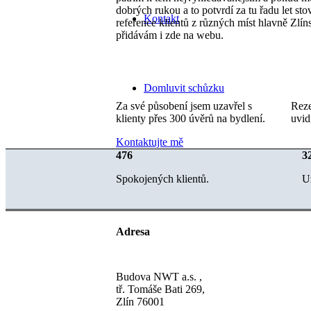
dobrých rukou a to potvrdí za tu řadu let st
Kontakt
reference klientů z různých míst hlavně Zlín
přidávám i zde na webu.
Domluvit schůzku
Za své působení jsem uzavřel s
Reze
klienty přes 300 úvěrů na bydlení.
uvid
Kontaktujte mě
476
3
IG
Spokojených klientů.
U
FB
Adresa
Budova NWT a.s. ,
tř. Tomáše Bati 269,
Menu
Menu
Zlín 76001