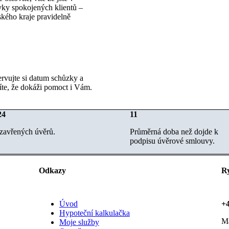
ovky spokojených klientů –
ského kraje pravidelně
rvujte si datum schůzky a
íte, že dokáži pomoct i Vám.
24
11
zavřených úvěrů.
Průměrná doba než dojde k
podpisu úvěrové smlouvy.
Odkazy
Ry
Úvod
+4
Hypoteční kalkulačka
Má
Moje služby