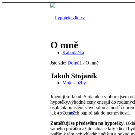
O mně
Kalkulačka
Jste zde:
Domů
1
/
O mně
Jakub Stojaník
Moje služby
Jmenuji se Jakub Stojaník a v oboru jsem od
hypotéky,výhodné ceny energií do rodinných
osob tak pojištění staveb,domácností či firem
jak do cenných papírů tak do nemovitostí.
O mně
Zaměřuji se především na hypotéky
, (sk
samého počátku až do situace kdy klient bydl
patřím k těm nejvyhledávanějším a pokud mě o